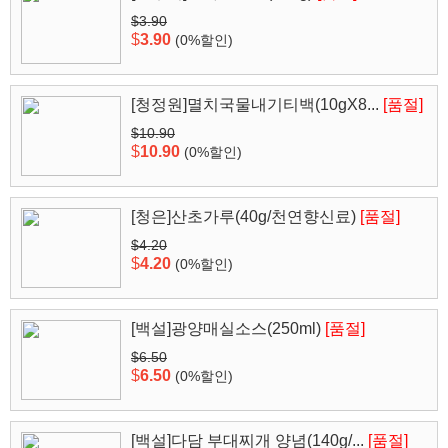
$3.90
$
3.90
(0%할인)
[청정원]멸치국물내기티백(10gX8...
[품절]
$10.90
$
10.90
(0%할인)
[청은]산초가루(40g/천연향신료)
[품절]
$4.20
$
4.20
(0%할인)
[백설]광양매실소스(250ml)
[품절]
$6.50
$
6.50
(0%할인)
[백설]다담 부대찌개 양념(140g/...
[품절]