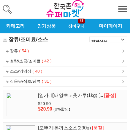
35
카테고리
인기상품
마이페이지
장바구니
장류/조미료/소스
장류
( 54 )
설탕/소금/조미료
( 42 )
소스/양념장
( 40 )
식용유/식초/당류
( 31 )
[임가네]태양초고춧가루(1kg) [...
[품절]
$20.90
$
20.90
(0%할인)
[오뚜기]돈까스소스(290g)
[품절]