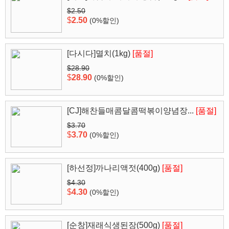
$2.50
$
2.50
(0%할인)
[다시다]멸치(1kg)
[품절]
$28.90
$
28.90
(0%할인)
[CJ]해찬들매콤달콤떡볶이양념장...
[품절]
$3.70
$
3.70
(0%할인)
[하선정]까나리액젓(400g)
[품절]
$4.30
$
4.30
(0%할인)
[순창]재래식생된장(500g)
[품절]