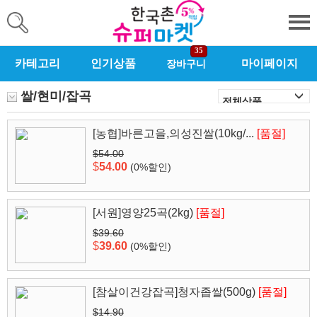
35
카테고리
인기상품
마이페이지
장바구니
쌀/현미/잡곡
[농협]바른고을,의성진쌀(10kg/...
[품절]
$54.00
$
54.00
(0%할인)
[서원]영양25곡(2kg)
[품절]
$39.60
$
39.60
(0%할인)
[참살이건강잡곡]청자좁쌀(500g)
[품절]
$14.90