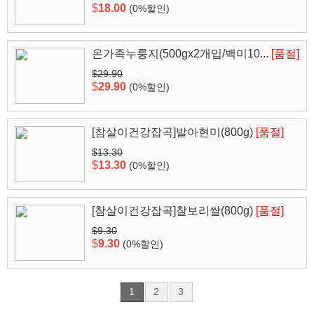
$
18.00
(0%할인)
온가족누룽지(500gx2개입/백미10...
[품절]
$29.90
$
29.90
(0%할인)
[참살이건강잡곡]발아현미(800g)
[품절]
$13.30
$
13.30
(0%할인)
[참살이건강잡곡]찰보리쌀(800g)
[품절]
$9.30
$
9.30
(0%할인)
1
2
3