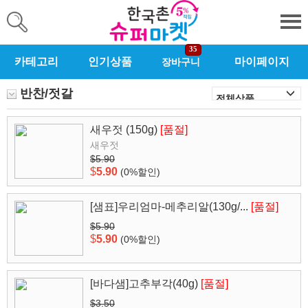
35
카테고리
인기상품
마이페이지
장바구니
반찬/젓갈
새우젓 (150g)
[품절]
새우젓
$5.90
$
5.90
(0%할인)
[샘표]우리엄마-메추리알(130g/...
[품절]
$5.90
$
5.90
(0%할인)
[바다샘]고추부각(40g)
[품절]
$3.50