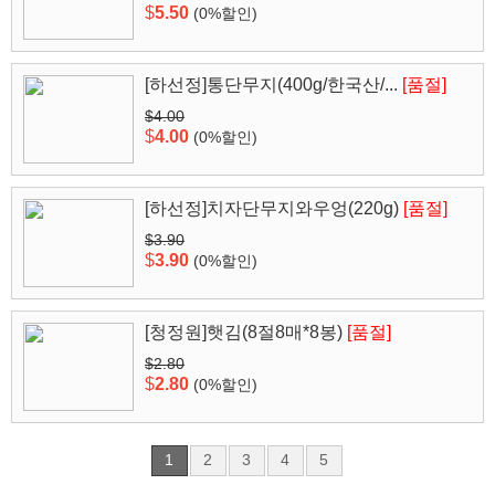
$
5.50
(0%할인)
[하선정]통단무지(400g/한국산/...
[품절]
$4.00
$
4.00
(0%할인)
[하선정]치자단무지와우엉(220g)
[품절]
$3.90
$
3.90
(0%할인)
[청정원]햇김(8절8매*8봉)
[품절]
$2.80
$
2.80
(0%할인)
1
2
3
4
5