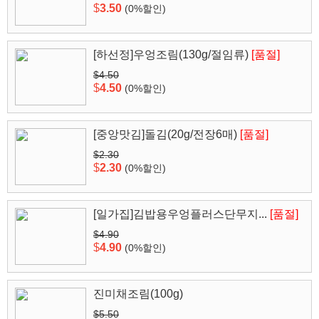
$
3.50
(0%할인)
[하선정]우엉조림(130g/절임류)
[품절]
$4.50
$
4.50
(0%할인)
[중앙맛김]돌김(20g/전장6매)
[품절]
$2.30
$
2.30
(0%할인)
[일가집]김밥용우엉플러스단무지...
[품절]
$4.90
$
4.90
(0%할인)
진미채조림(100g)
$5.50