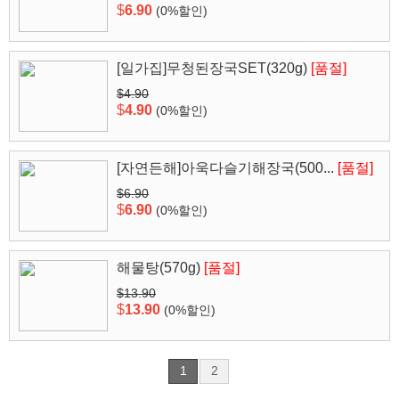
$
6.90
(0%할인)
[일가집]무청된장국SET(320g)
[품절]
$4.90
$
4.90
(0%할인)
[자연든해]아욱다슬기해장국(500...
[품절]
$6.90
$
6.90
(0%할인)
해물탕(570g)
[품절]
$13.90
$
13.90
(0%할인)
1
2