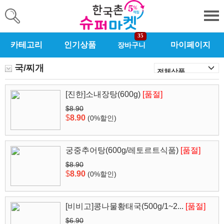
35
카테고리
인기상품
마이페이지
장바구니
국/찌개
[진한]소내장탕(600g)
[품절]
$8.90
$
8.90
(0%할인)
궁중추어탕(600g/레토르트식품)
[품절]
$8.90
$
8.90
(0%할인)
[비비고]콩나물황태국(500g/1~2...
[품절]
$6.90