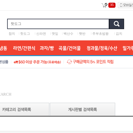
35
참치
l
핫도그
l
신라면
l
깻잎
l
백산수
l
햇반
l
주부초밥왕
l
김치
EARCH