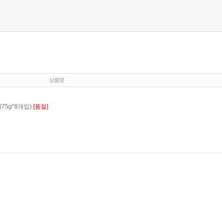
상품명
75g*8개입)
[품절]