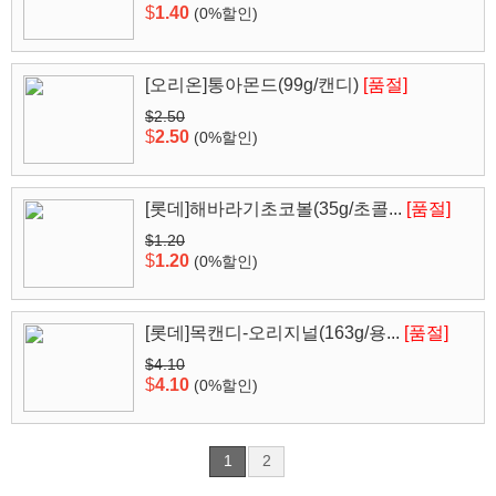
$
1.40
(0%할인)
[오리온]통아몬드(99g/캔디)
[품절]
$2.50
$
2.50
(0%할인)
[롯데]해바라기초코볼(35g/초콜...
[품절]
$1.20
$
1.20
(0%할인)
[롯데]목캔디-오리지널(163g/용...
[품절]
$4.10
$
4.10
(0%할인)
1
2