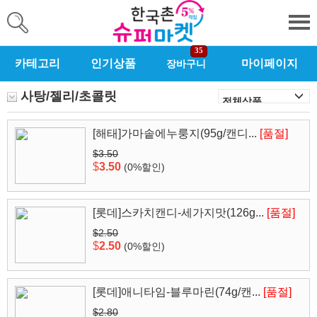
35
카테고리
인기상품
마이페이지
장바구니
사탕/젤리/초콜릿
[해태]가마솥에누룽지(95g/캔디...
[품절]
$3.50
$
3.50
(0%할인)
[롯데]스카치캔디-세가지맛(126g...
[품절]
$2.50
$
2.50
(0%할인)
[롯데]애니타임-블루마린(74g/캔...
[품절]
$2.80