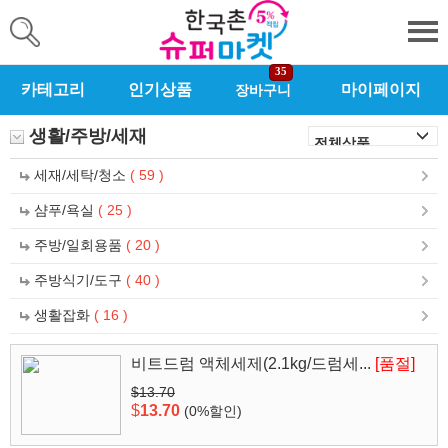
35
카테고리
인기상품
마이페이지
장바구니
생활/주방/세재
세재/세탁/청소
( 59 )
샴푸/욕실
( 25 )
주방/일회용품
( 20 )
주방식기/도구
( 40 )
생활잡화
( 16 )
비트드럼 액체세제(2.1kg/드럼세...
[품절]
$13.70
$
13.70
(0%할인)