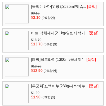
[물먹는하마]옷장용(525ml/제습...
[품절]
$3.10
$
3.10
(0%할인)
비트 액체세제(2.1kg/일반세탁기...
[품절]
$13.70
$
13.70
(0%할인)
[테크]울드라이(1300ml/울세제/...
[품절]
$12.90
$
12.90
(0%할인)
[무궁화]표백비누(230g/세탁비누...
[품절]
$1.90
$
1.90
(0%할인)