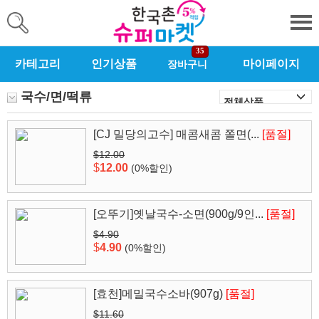
35
카테고리
인기상품
마이페이지
장바구니
국수/면/떡류
[CJ 밀당의고수] 매콤새콤 쫄면(...
[품절]
$12.00
$
12.00
(0%할인)
[오뚜기]옛날국수-소면(900g/9인...
[품절]
$4.90
$
4.90
(0%할인)
[효천]메밀국수소바(907g)
[품절]
$11.60