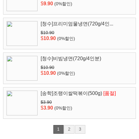
$
9.90
(0%할인)
[청수]프리미엄물냉면(720g/4인...
$10.90
$
10.90
(0%할인)
[청수]비빔냉면(720g/4인분)
$10.90
$
10.90
(0%할인)
[송학]조랭이쌀떡볶이(500g)
[품절]
$3.90
$
3.90
(0%할인)
1
2
3