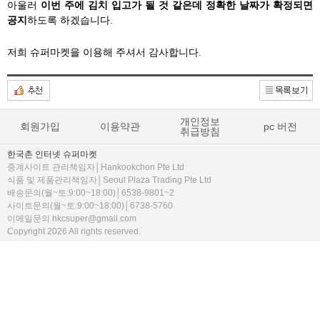
아울러
이번 주에 김치 입고가 될 것 같은데 정확한 날짜가 확정되면
공지
하도록 하겠습니다.
저희 슈퍼마켓을 이용해 주셔서 감사합니다.
개인정보
회원가입
이용약관
pc 버전
취급방침
한국촌 인터넷 슈퍼마켓
중계사이트 관리책임자│Hankookchon Pte Ltd
식품 및 제품관리책임자│Seoul Plaza Trading Pte Ltd
배송문의(월~토:9:00~18:00)│6538-9801~2
사이트문의(월~토:9:00~18:00)│6738-5760
이메일문의 hkcsuper@gmail.com
Copyright 2026 All rights reserved.