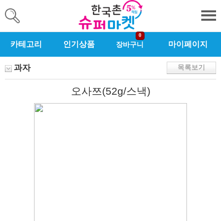
0
카테고리
인기상품
마이페이지
장바구니
과자
목록보기
오사쯔(52g/스낵)