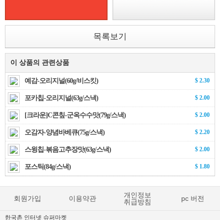
목록보기
이 상품의 관련상품
예감-오리지널(60g/비스킷)
$ 2.30
포카칩-오리지널(63g/스낵)
$ 2.00
[크라운]C콘칲-군옥수수맛(79g/스낵)
$ 2.00
오감자-양념바베큐(75g/스낵)
$ 2.20
스윙칩-볶음고추장맛(63g/스낵)
$ 2.00
포스틱(84g/스낵)
$ 1.80
개인정보
회원가입
이용약관
pc 버전
취급방침
한국촌 인터넷 슈퍼마켓